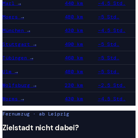
Marl
→
440 km
~4.5 Std.
Moers
→
480 km
~5 Std.
München
→
430 km
~4.5 Std.
Stuttgart
→
490 km
~5 Std.
Tübingen
→
460 km
~5 Std.
Ulm
→
480 km
~5 Std.
Wolfsburg
→
230 km
~2.5 Std.
Worms
→
430 km
~4.5 Std.
Fernumzug · ab Leipzig
Zielstadt nicht dabei?