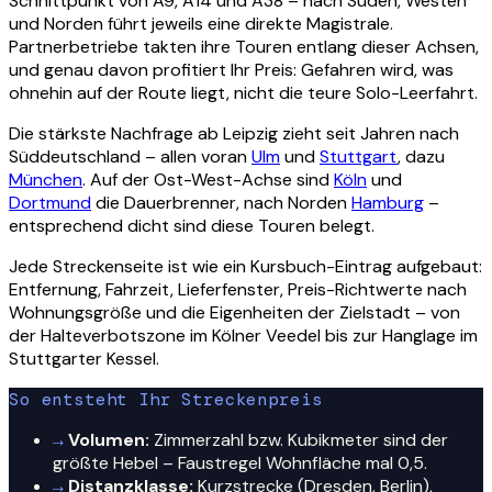
Schnittpunkt von A9, A14 und A38 – nach Süden, Westen
und Norden führt jeweils eine direkte Magistrale.
Partnerbetriebe takten ihre Touren entlang dieser Achsen,
und genau davon profitiert Ihr Preis: Gefahren wird, was
ohnehin auf der Route liegt, nicht die teure Solo-Leerfahrt.
Die stärkste Nachfrage ab Leipzig zieht seit Jahren nach
Süddeutschland – allen voran
Ulm
und
Stuttgart
, dazu
München
. Auf der Ost-West-Achse sind
Köln
und
Dortmund
die Dauerbrenner, nach Norden
Hamburg
–
entsprechend dicht sind diese Touren belegt.
Jede Streckenseite ist wie ein Kursbuch-Eintrag aufgebaut:
Entfernung, Fahrzeit, Lieferfenster, Preis-Richtwerte nach
Wohnungsgröße und die Eigenheiten der Zielstadt – von
der Halteverbotszone im Kölner Veedel bis zur Hanglage im
Stuttgarter Kessel.
So entsteht Ihr Streckenpreis
→
Volumen:
Zimmerzahl bzw. Kubikmeter sind der
größte Hebel – Faustregel Wohnfläche mal 0,5.
→
Distanzklasse:
Kurzstrecke (Dresden, Berlin),