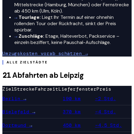
Mittelstrecke (Hamburg, München) oder Fernstrecke
ab 450 km (Ulm, Köln).
→
Tourlage:
Liegt Ihr Termin auf einer ohnehin
rollenden Tour oder Rückfracht, sinkt der Preis
spürbar.
→
Zuschläge:
Etage, Halteverbot, Packservice –
einzeln beziffert, keine Pauschal-Aufschläge.
Umzugskosten vorab schätzen →
ALLE ZIELSTÄDTE
21
Abfahrten ab Leipzig
Ziel
Strecke
Fahrzeit
Lieferfenster
Preis
Berlin
→
190 km
~2 Std.
Bielefeld
→
370 km
~4 Std.
Dortmund
→
450 km
~4.5 Std.