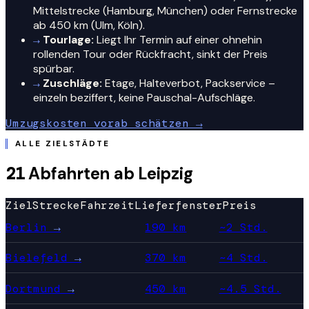
Mittelstrecke (Hamburg, München) oder Fernstrecke
ab 450 km (Ulm, Köln).
→
Tourlage:
Liegt Ihr Termin auf einer ohnehin
rollenden Tour oder Rückfracht, sinkt der Preis
spürbar.
→
Zuschläge:
Etage, Halteverbot, Packservice –
einzeln beziffert, keine Pauschal-Aufschläge.
Umzugskosten vorab schätzen →
ALLE ZIELSTÄDTE
21
Abfahrten ab Leipzig
Ziel
Strecke
Fahrzeit
Lieferfenster
Preis
Berlin
→
190 km
~2 Std.
Bielefeld
→
370 km
~4 Std.
Dortmund
→
450 km
~4.5 Std.