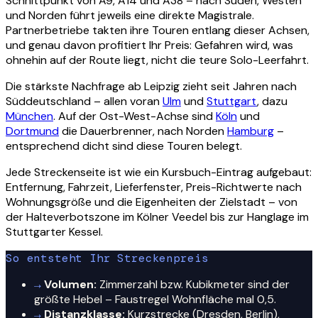
Schnittpunkt von A9, A14 und A38 – nach Süden, Westen
und Norden führt jeweils eine direkte Magistrale.
Partnerbetriebe takten ihre Touren entlang dieser Achsen,
und genau davon profitiert Ihr Preis: Gefahren wird, was
ohnehin auf der Route liegt, nicht die teure Solo-Leerfahrt.
Die stärkste Nachfrage ab Leipzig zieht seit Jahren nach
Süddeutschland – allen voran
Ulm
und
Stuttgart
, dazu
München
. Auf der Ost-West-Achse sind
Köln
und
Dortmund
die Dauerbrenner, nach Norden
Hamburg
–
entsprechend dicht sind diese Touren belegt.
Jede Streckenseite ist wie ein Kursbuch-Eintrag aufgebaut:
Entfernung, Fahrzeit, Lieferfenster, Preis-Richtwerte nach
Wohnungsgröße und die Eigenheiten der Zielstadt – von
der Halteverbotszone im Kölner Veedel bis zur Hanglage im
Stuttgarter Kessel.
So entsteht Ihr Streckenpreis
→
Volumen:
Zimmerzahl bzw. Kubikmeter sind der
größte Hebel – Faustregel Wohnfläche mal 0,5.
→
Distanzklasse:
Kurzstrecke (Dresden, Berlin),