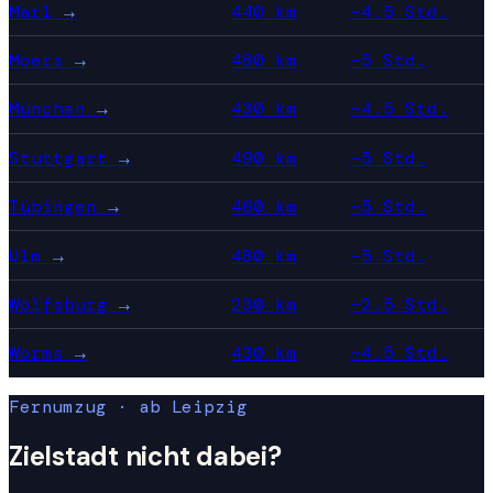
Marl
→
440 km
~4.5 Std.
Moers
→
480 km
~5 Std.
München
→
430 km
~4.5 Std.
Stuttgart
→
490 km
~5 Std.
Tübingen
→
460 km
~5 Std.
Ulm
→
480 km
~5 Std.
Wolfsburg
→
230 km
~2.5 Std.
Worms
→
430 km
~4.5 Std.
Fernumzug · ab Leipzig
Zielstadt nicht dabei?